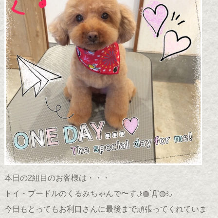
本日の2組目のお客様は・・・
トイ・プードルのくるみちゃんで〜す◟꒰◍´Д‵◍꒱◞
今日もとってもお利口さんに最後まで頑張ってくれていま