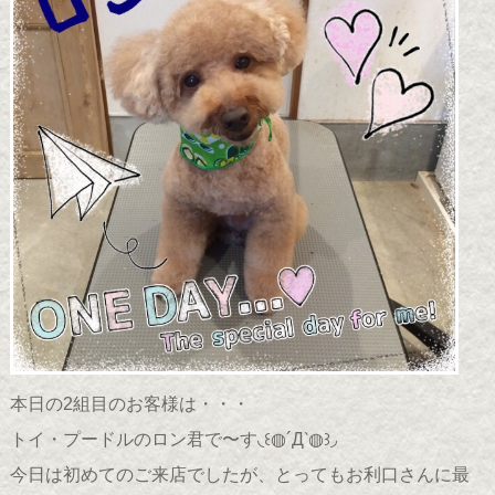
本日の2組目のお客様は・・・
トイ・プードルのロン君で〜す◟꒰◍´Д‵◍꒱◞
今日は初めてのご来店でしたが、とってもお利口さんに最