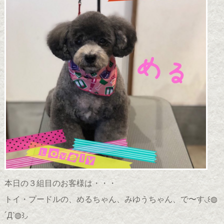
本日の３組目のお客様は・・・
トイ・プードルの、めるちゃん、みゆうちゃん、で〜す◟꒰◍
´Д‵◍꒱◞