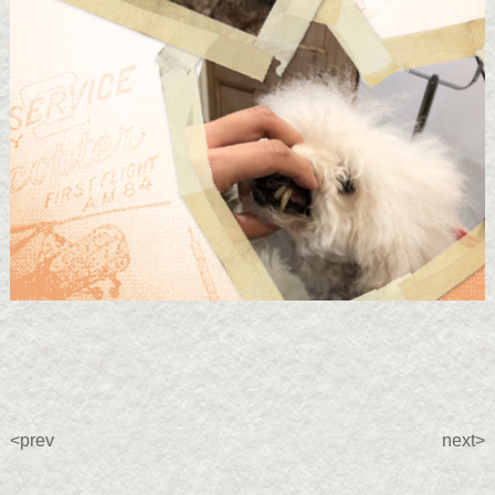
<prev
next>