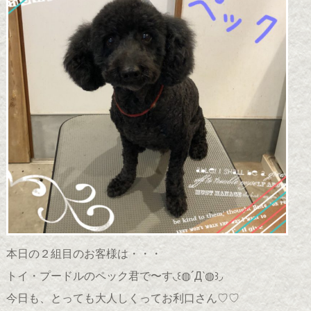
本日の２組目のお客様は・・・
トイ・プードルのペック君で〜す◟꒰◍´Д‵◍꒱◞
今日も、とっても大人しくってお利口さん♡♡